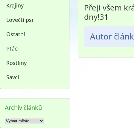
Krajiny
Přeji všem kr
dny!31
Lovečtí psi
Ostatní
Autor člán
Ptáci
Rostliny
Savci
Archiv článků
Archiv
článků