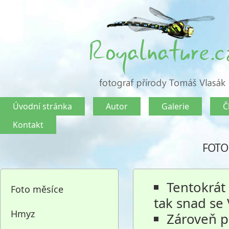
Úvodní stránka
Autor
Galerie
Č
Kontakt
FOTO
Tentokrát 
Foto měsíce
tak snad se
Hmyz
Zároveň p