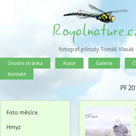
Úvodní stránka
Autor
Galerie
Č
Kontakt
PF 20
Foto měsíce
Hmyz