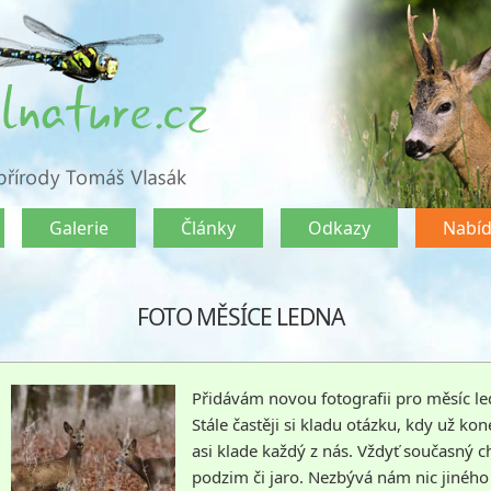
Galerie
Články
Odkazy
Nabí
FOTO MĚSÍCE LEDNA
Přidávám novou fotografii pro měsíc led
Stále častěji si kladu otázku, kdy už kon
asi klade každý z nás. Vždyť současný c
podzim či jaro. Nezbývá nám nic jiného n