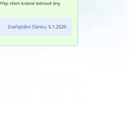
 Přeji všem krásné lednové dny
Zveřejnění článku:
5.1.2020