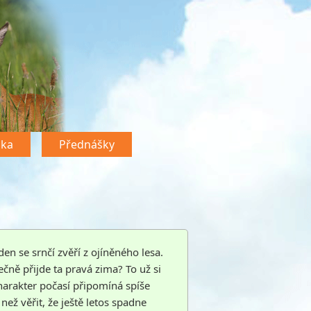
dka
Přednášky
en se srnčí zvěří z ojíněného lesa.
ečně přijde ta pravá zima? To už si
harakter počasí připomíná spíše
ež věřit, že ještě letos spadne