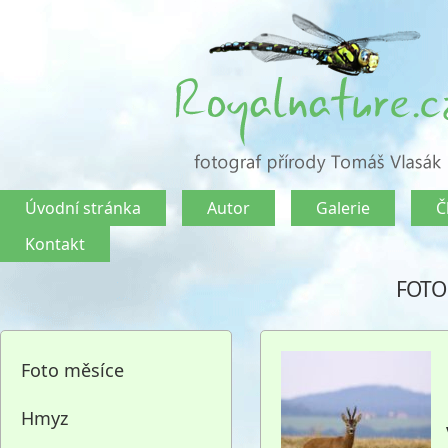
Úvodní stránka
Autor
Galerie
Č
Kontakt
FOTO
Foto měsíce
Hmyz