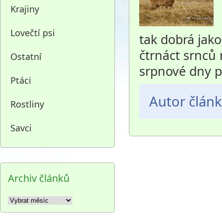
Krajiny
Lovečtí psi
tak dobrá jako
čtrnáct srnců 
Ostatní
srpnové dny p
Ptáci
Autor člán
Rostliny
Savci
Archiv článků
Archiv
článků