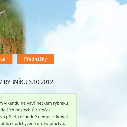
dka
Přednášky
 RYBNÍKU 6.10.2012
vém víkendu na Vavřineckém rybníku
a dalších místech ČR. Počasí
va přijel, rozhodně nemusel litovat.
prohlížet odchycené druhy ptactva,