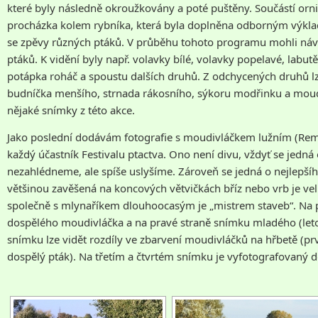
které byly následně okroužkovány a poté puštěny. Součástí orni
procházka kolem rybníka, která byla doplněna odborným výkla
se zpěvy různých ptáků. V průběhu tohoto programu mohli náv
ptáků. K vidění byly např. volavky bílé, volavky popelavé, labutě
potápka roháč a spoustu dalších druhů. Z odchycených druhů l
budníčka menšího, strnada rákosního, sýkoru modřinku a moud
nějaké snímky z této akce.
Jako poslední dodávám fotografie s moudivláčkem lužním (Remi
každý účastník Festivalu ptactva. Ono není divu, vždyť se jedná 
nezahlédneme, ale spíše uslyšíme. Zároveň se jedná o nejlepšího
většinou zavěšená na koncových větvičkách bříz nebo vrb je ve
společně s mlynaříkem dlouhoocasým je „mistrem staveb“. Na p
dospělého moudivláčka a na pravé straně snímku mladého (le
snímku lze vidět rozdíly ve zbarvení moudivláčků na hřbetě (prv
dospělý pták). Na třetím a čtvrtém snímku je vyfotografovaný 