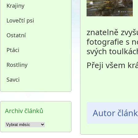
Krajiny
Lovečtí psi
znatelně zvyš
Ostatní
fotografie s n
svých toulkác
Ptáci
Přeji všem kr
Rostliny
Savci
Archiv článků
Autor člán
Archiv
článků