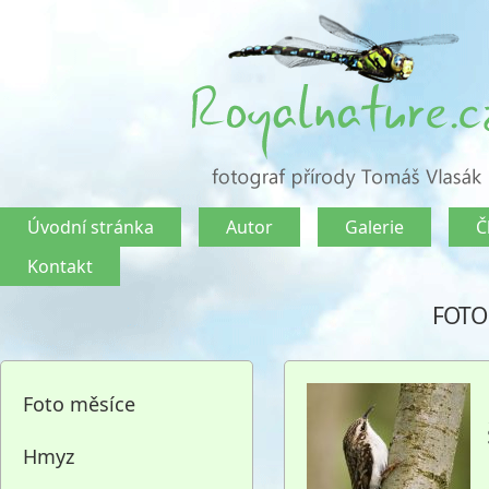
Úvodní stránka
Autor
Galerie
Č
Kontakt
FOTO
Foto měsíce
Hmyz