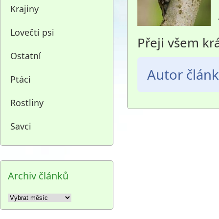
Krajiny
Lovečtí psi
Přeji všem kr
Ostatní
Autor člán
Ptáci
Rostliny
Savci
Archiv článků
Archiv
článků