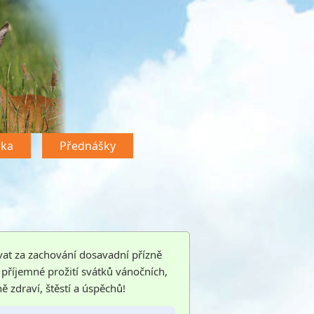
dka
Přednášky
at za zachování dosavadní přízně
příjemné prožití svátků vánočních,
zdraví, štěstí a úspěchů!