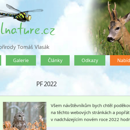
Galerie
Články
Odkazy
Nabí
PF 2022
Všem návštěvníkům bych chtěl poděkov
na těchto webových stránkách a popřát 
v nadcházejícím novém roce 2022 hodně 