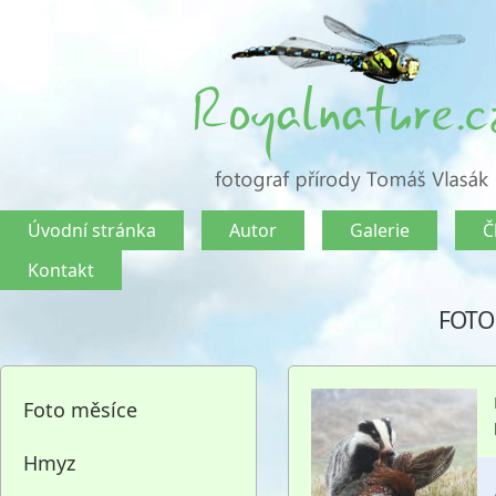
Úvodní stránka
Autor
Galerie
Č
Kontakt
FOTO
Foto měsíce
Hmyz