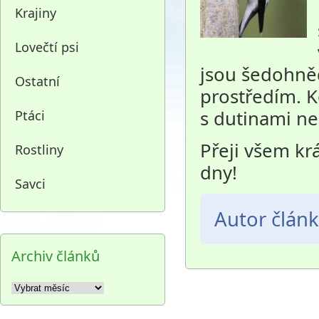
Krajiny
Lovečtí psi
jsou šedohněd
Ostatní
prostředím. K
s dutinami n
Ptáci
Přeji všem kr
Rostliny
dny!
Savci
Autor člán
Archiv článků
Archiv
článků