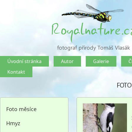
Úvodní stránka
Autor
Galerie
Č
Kontakt
FOTO
Foto měsíce
Hmyz