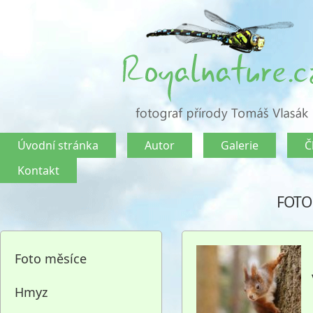
Úvodní stránka
Autor
Galerie
Č
Kontakt
FOTO
Foto měsíce
Hmyz