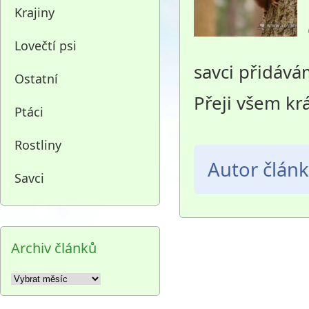
Krajiny
Lovečtí psi
savci přidává
Ostatní
Přeji vš
Ptáci
Rostliny
Autor člán
Savci
Archiv článků
Archiv
článků