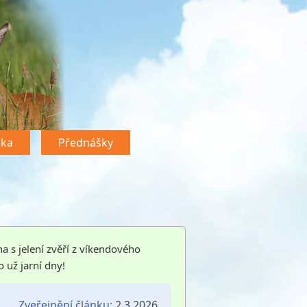
dka
Přednášky
a s jelení zvěří z víkendového
 už jarní dny!
Zveřejnění článku:
2.3.2026