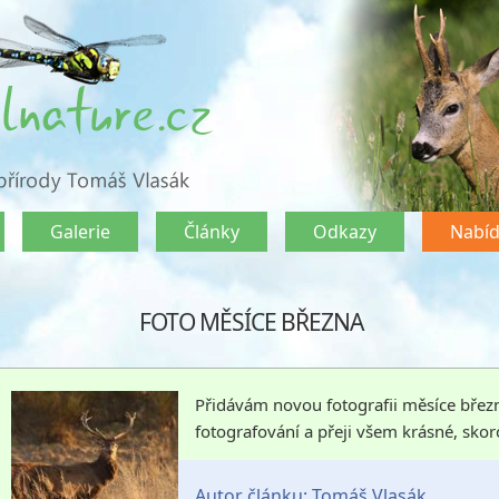
Galerie
Články
Odkazy
Nabí
FOTO MĚSÍCE BŘEZNA
Přidávám novou fotografii měsíce březn
fotografování a přeji všem krásné, skoro
Autor článku:
Tomáš Vlasák