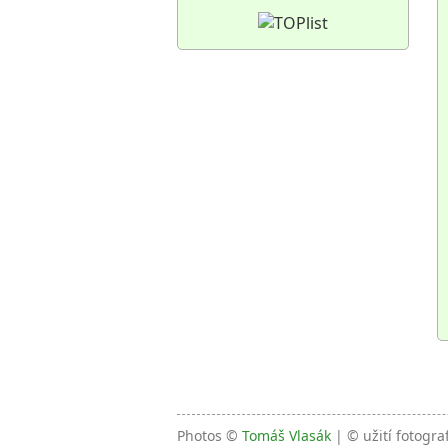
Photos ©
Tomáš Vlasák
| © užití fotogra