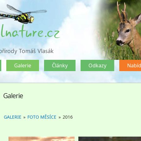
Galerie
Články
Odkazy
Nabí
Galerie
GALERIE
»
FOTO MĚSÍCE
»
2016