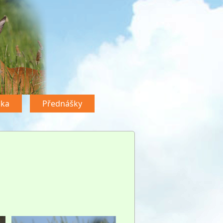
dka
Přednášky