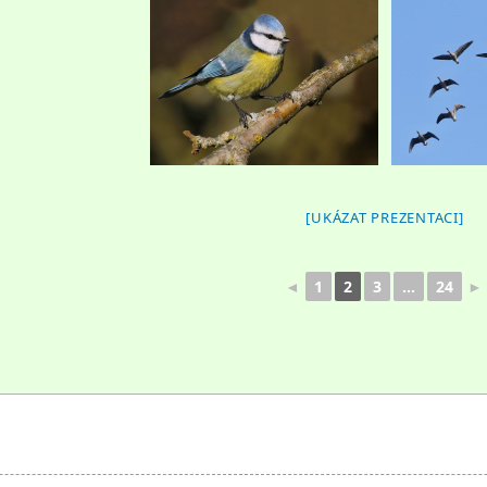
[UKÁZAT PREZENTACI]
◄
1
2
3
...
24
►